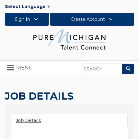
Select Language
▼
Sign In
Create Account
Toggle
MENU
Sea
navigation
Search
JOB DETAILS
Job Details