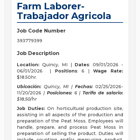
Farm Laborer-
Trabajador Agricola
Job Code Number
393779399
Job Description
Location:
Quincy, MI |
Dates
: 09/01/2026 -
06/01/2026 |
Positions
: 6 |
Wage Rate:
$18.50hr.
Ubicación:
Quincy, MI |
Fechas:
02/25/2026-
11/20/2026
|
Posiciones:
6 |
Tarifa de salario:
$18.50/hr
Job Duties:
On horticultural production site,
assisting in all aspects of the production and
preparation of the Peat Moss. Employees will
handle, prepare, and process Peat Moss in
preparation of selling the product. Duties will
include counting and/or measuring product,