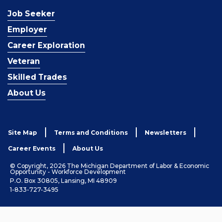
Job Seeker
Employer
Career Exploration
Veteran
Skilled Trades
About Us
Site Map
Terms and Conditions
Newsletters
Career Events
About Us
© Copyright, 2026 The Michigan Department of Labor & Economic
Opportunity - Workforce Development
P.O. Box 30805, Lansing, MI 48909
1-833-727-3495