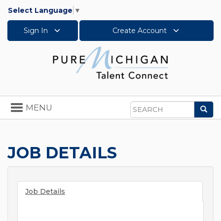
Select Language
▼
Sign In
Create Account
Toggle
MENU
Sea
navigation
Search
JOB DETAILS
Job Details