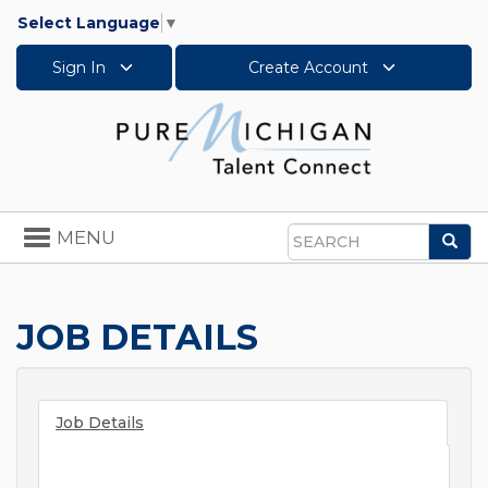
Select Language
▼
Sign In
Create Account
Toggle
MENU
Sea
navigation
Search
JOB DETAILS
Job Details