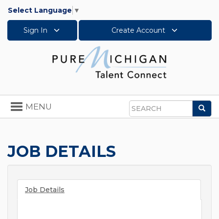
Select Language
▼
Sign In
Create Account
Toggle
MENU
Sea
navigation
Search
JOB DETAILS
Job Details