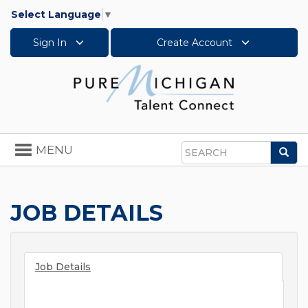
Select Language
▼
Sign In
Create Account
Toggle
MENU
Sea
navigation
Search
JOB DETAILS
Job Details