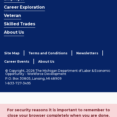
Career Exploration
Veteran
Skilled Trades
About Us
Site Map
Terms and Conditions
Newsletters
Career Events
About Us
© Copyright, 2026 The Michigan Department of Labor & Economic
Opportunity - Workforce Development
P.O. Box 30805, Lansing, MI 48909
1-833-727-3495
For security reasons it is important to remember to
close your browser completely when you are done.