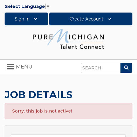
Select Language
▼
Sign In
Create Account
Toggle
MENU
Sea
navigation
Search
JOB DETAILS
Sorry, this job is not active!